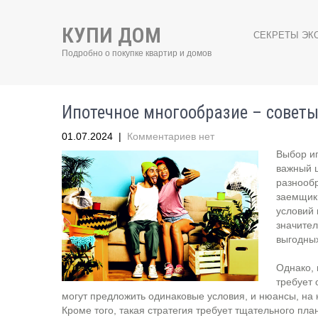
КУПИ ДОМ
СЕКРЕТЫ ЭК
Подробно о покупке квартир и домов
Ипотечное многообразие – советы
01.07.2024
|
Комментариев нет
Выбор ип
важный ш
разнооб
заемщик
условий 
значител
выгодных
Однако, 
требует 
могут предложить одинаковые условия, и нюансы, на
Кроме того, такая стратегия требует тщательного пл