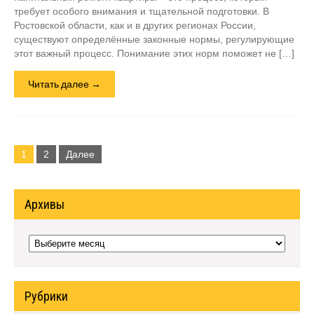
требует особого внимания и тщательной подготовки. В
Ростовской области, как и в других регионах России,
существуют определённые законные нормы, регулирующие
этот важный процесс. Понимание этих норм поможет не […]
Читать далее →
Навигация
по
1
2
Далее
записям
Архивы
Архивы
Рубрики