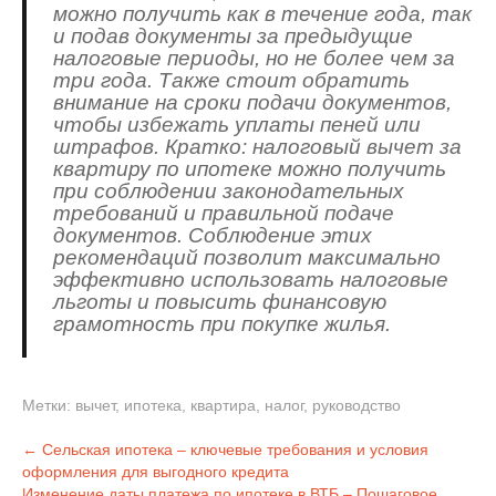
можно получить как в течение года, так
и подав документы за предыдущие
налоговые периоды, но не более чем за
три года. Также стоит обратить
внимание на сроки подачи документов,
чтобы избежать уплаты пеней или
штрафов. Кратко: налоговый вычет за
квартиру по ипотеке можно получить
при соблюдении законодательных
требований и правильной подаче
документов. Соблюдение этих
рекомендаций позволит максимально
эффективно использовать налоговые
льготы и повысить финансовую
грамотность при покупке жилья.
Метки:
вычет
,
ипотека
,
квартира
,
налог
,
руководство
Навигация
←
Сельская ипотека – ключевые требования и условия
оформления для выгодного кредита
по
Изменение даты платежа по ипотеке в ВТБ – Пошаговое