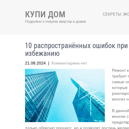
КУПИ ДОМ
СЕКРЕТЫ ЭК
Подробно о покупке квартир и домов
10 распространённых ошибок при 
избежанию
21.08.2024
|
Комментариев нет
Ремонт к
требует 
самые о
которые 
разочар
многих н
В данной
многие с
предотв
только облегчат процесс, но и позволят достичь жела