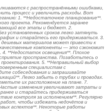
лкиваются с распространёнными ошибками,
нить процесс и увеличить расходы. Вот
еганию: 1. **Недостаточное планирование**.
кого проекта. Рекомендуется заранее
вающий все этапы и бюджет. 2.
 Без установленных сроков легко затянуть
рафик и старайтесь его придерживаться. 3.
ор дешевых материалов может привести к
 качественные компоненты — это сэкономит
. 4. **Недостаток освещения**. Плохое
осприятие пространства. Позаботьтесь о
 проектирования. 5. **Неправильный выбор
проверенным специалистам с
дите собеседования и запрашивайте
икаций**. Легко забыть о трубах и проводах.
метьте их расположение на плане. 7.
. Частые изменения увеличивают затраты и
аранее и старайтесь придерживаться
ствие контроля за исполнением**. Регулярно
 работ, чтобы избежать недочётов и
авовых аспектов**. Некоторые работы