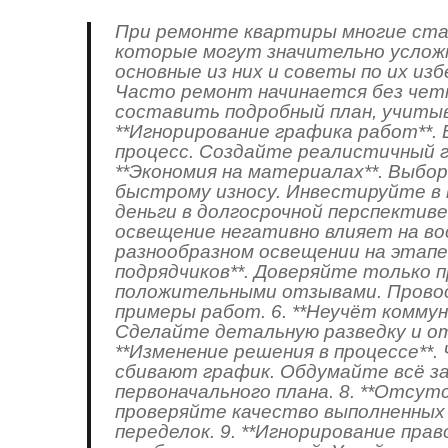
При ремонте квартиры многие ста
которые могут значительно услож
основные из них и советы по их изб
Часто ремонт начинается без чет
составить подробный план, учиты
**Игнорирование графика работ**.
процесс. Создайте реалистичный г
**Экономия на материалах**. Выб
быстрому износу. Инвестируйте в
деньги в долгосрочной перспективе
освещение негативно влияет на в
разнообразном освещении на этапе
подрядчиков**. Доверяйте только 
положительными отзывами. Прово
примеры работ. 6. **Неучёт коммун
Сделайте детальную разведку и от
**Изменение решения в процессе**
сбивают график. Обдумайте всё з
первоначального плана. 8. **Отсут
проверяйте качество выполненных
переделок. 9. **Игнорирование пр